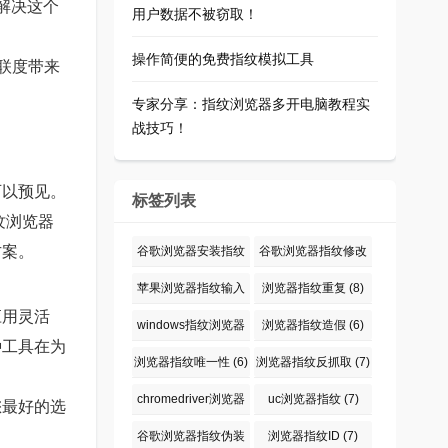
解决这个
用户数据不被窃取！
操作简便的免费指纹模拟工具
联度带来
专家分享：指纹浏览器多开电脑教程实
战技巧！
可以预见。
标签列表
纹浏览器
方案。
谷歌浏览器安装指纹
谷歌浏览器指纹修改
仪
(6)
插件
(6)
苹果浏览器指纹输入
浏览器指纹重复
(8)
应用灵活
密码
(9)
windows指纹浏览器
浏览器指纹造假
(6)
种工具在为
输入密码
(6)
浏览器指纹唯一性
(6)
浏览器指纹反抓取
(7)
chromedriver浏览器
uc浏览器指纹
(7)
您最好的选
指纹伪装
(6)
谷歌浏览器指纹伪装
浏览器指纹ID
(7)