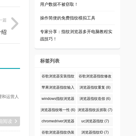
用户数据不被窃取！
操作简便的免费指纹模拟工具
一篇
介绍
专家分享：指纹浏览器多开电脑教程实
战技巧！
标签列表
谷歌浏览器安装指纹
谷歌浏览器指纹修改
仪
(6)
插件
(6)
苹果浏览器指纹输入
浏览器指纹重复
(8)
理和运营人
密码
(9)
windows指纹浏览器
浏览器指纹造假
(6)
输入密码
(6)
浏览器指纹唯一性
(6)
浏览器指纹反抓取
(7)
细阅读
chromedriver浏览器
uc浏览器指纹
(7)
指纹伪装
(6)
谷歌浏览器指纹伪装
浏览器指纹ID
(7)