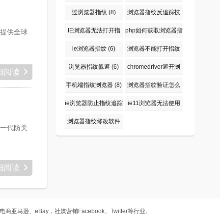
(7)
过浏览器指纹
(8)
浏览器指纹反追踪技
术
(6)
IE浏览器无法打开指
php如何获取浏览器指
提供全球
纹仪
(7)
纹
(6)
ie浏览器指纹
(6)
浏览器不能打开指纹
(7)
浏览器指纹躲避
(6)
chromedriver避开浏
细阅读
览器指纹
(6)
手机端指纹浏览器
(8)
浏览器指纹验证怎么
关掉
(6)
ie浏览器防止指纹追踪
ie11浏览器无法使用
(7)
指纹仪
(8)
浏览器指纹修改软件
一代防关
下载
(7)
细阅读
商亚马逊、eBay，社媒营销Facebook、Twitter等行业。